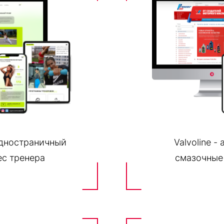
одностраничный
Valvoline -
ес тренера
смазочные