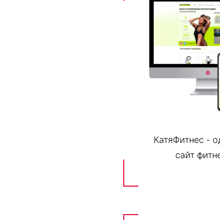
КатяФитнес - 
сайт фитн