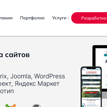
пании
Портфолио
Услуги :
Разработка
а сайтов
rix, Joomla, WordPress
рект, Яндекс Маркет
готип