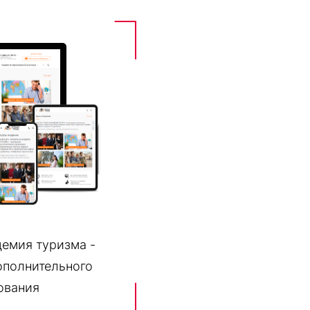
демия туризма -
ополнительного
ования