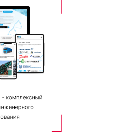
- комплексный
инженерного
дования